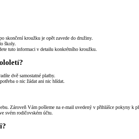
 po skončení kroužku je opět zavede do družiny.
o školy.
ete tuto informaci v detailu konkrétního kroužku.
ololetí?
adíte dvě samostatné platby.
otřeba o nic žádat ani nic hlídat.
 webu. Zároveň Vám pošleme na e-mail uvedený v přihlášce pokyny k p
ně ve svém rodičovském účtu.
i?