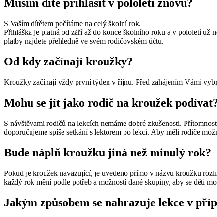
Musím dítě přihlásit v pololetí znovu?
S Vaším dítětem počítáme na celý školní rok.
Přihláška je platná od září až do konce školního roku a v pololetí už 
platby najdete přehledně ve svém rodičovském účtu.
Od kdy začínají kroužky?
Kroužky začínají vždy první týden v říjnu. Před zahájením Vámi vyb
Mohu se jít jako rodič na kroužek podívat
S návštěvami rodičů na lekcích nemáme dobré zkušenosti. Přítomnost r
doporučujeme spíše setkání s lektorem po lekci. Aby měli rodiče mož
Bude náplň kroužku jiná než minulý rok?
Pokud je kroužek navazující, je uvedeno přímo v názvu kroužku rozliš
každý rok mění podle potřeb a možností dané skupiny, aby se děti moh
Jakým způsobem se nahrazuje lekce v příp