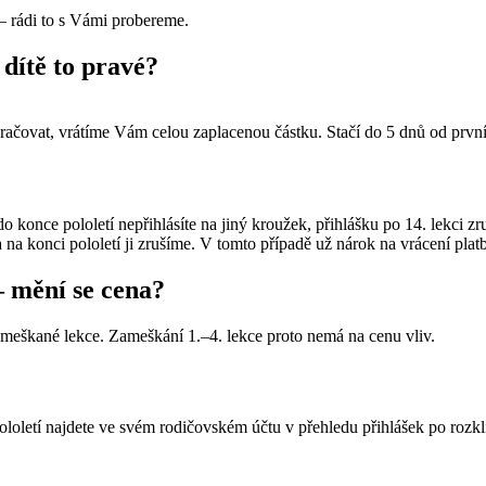
 – rádi to s Vámi probereme.
 dítě to pravé?
račovat, vrátíme Vám celou zaplacenou částku. Stačí do 5 dnů od první
do konce pololetí nepřihlásíte na jiný kroužek, přihlášku po 14. lekci 
a na konci pololetí ji zrušíme. V tomto případě už nárok na vrácení pla
– mění se cena?
ameškané lekce. Zameškání 1.–4. lekce proto nemá na cenu vliv.
ololetí najdete ve svém rodičovském účtu v přehledu přihlášek po rozkli