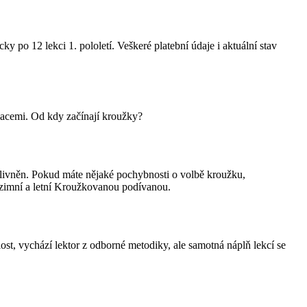
y po 12 lekci 1. pololetí. Veškeré platební údaje i aktuální stav
macemi. Od kdy začínají kroužky?
ovlivněn. Pokud máte nějaké pochybnosti o volbě kroužku,
ě zimní a letní Kroužkovanou podívanou.
st, vychází lektor z odborné metodiky, ale samotná náplň lekcí se