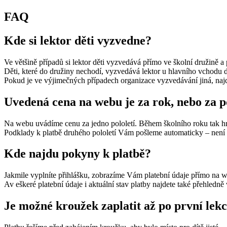
FAQ
Kde si lektor děti vyzvedne?
Ve většině případů si lektor děti vyzvedává přímo ve školní družině a
Děti, které do družiny nechodí, vyzvedává lektor u hlavního vchodu d
Pokud je ve výjimečných případech organizace vyzvedávání jiná, najd
Uvedená cena na webu je za rok, nebo za p
Na webu uvádíme cenu za jedno pololetí. Během školního roku tak hr
Podklady k platbě druhého pololetí Vám pošleme automaticky – není p
Kde najdu pokyny k platbě?
Jakmile vyplníte přihlášku, zobrazíme Vám platební údaje přímo na
Av eškeré platební údaje i aktuální stav platby najdete také přehled
Je možné kroužek zaplatit až po první lekc