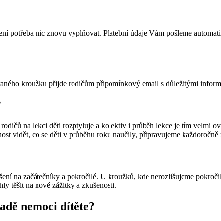
není potřeba nic znovu vyplňovat. Platební údaje Vám pošleme automatick
raného kroužku přijde rodičům připomínkový email s důležitými infor
?
odičů na lekci děti rozptyluje a kolektiv i průběh lekce je tím velmi 
nost vidět, co se děti v průběhu roku naučily, připravujeme každoročn
ení na začátečníky a pokročilé. U kroužků, kde nerozlišujeme pokročilo
ly těšit na nové zážitky a zkušenosti.
adě nemoci dítěte?