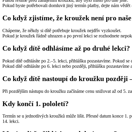
Platbu řešíme před zahájením kroužku, aby bylo místo pro dítě jisté.
Pokud byste potřebovali domluvit jiný termín platby, dejte nám vědět
Co když zjistíme, že kroužek není pro naše
Chápeme, že někdy si dítě potřebuje kroužek nejdřív vyzkoušet.
Pokud je kroužek řádně uhrazen a po první lekci se rozhodnete nepok
Co když dítě odhlásíme až po druhé lekci?
Pokud dítě odhlásíte po 2.–5. lekci, přihlášku pozastavíme. Pokud se 
Pokud dítě odhlásíte po 6. lekci nebo později, přihlášku pozastavíme 
Co když dítě nastoupí do kroužku později 
Při pozdějším nástupu do kroužku začínáme cenu snižovat až od 5. z
Kdy končí 1. pololetí?
Termín se u jednotlivých kroužků může lišit. Přesné datum konce 1. p
14. lekci.